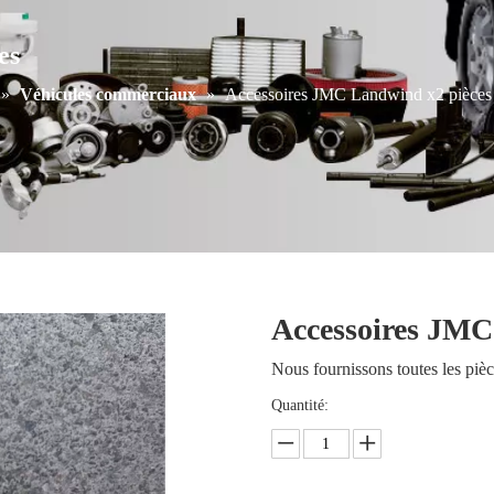
es
»
Véhicules commerciaux
»
Accessoires JMC Landwind x2 pièces
Accessoires JMC
Nous fournissons toutes les piè
Quantité: