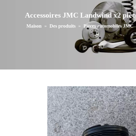
Accessoires JMC Landwind x2 pièc
Maison
»
Des produits
»
Pièces automobiles JMC