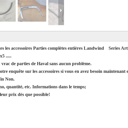
es les accessoires Parties complètes entières Landwind
Series
Art
 x5
.....
n vrac de parties
de Haval
sans aucun problème.
otre enquête sur les accessoires si vous en avez besoin maintenant et
in Non.
no, quantité, etc. Informations dans le temps;
leur prix dès que possible!