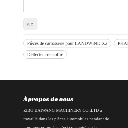
sur:
Pièces de carrosserie pour LANDWIND X2
PHAR
Déflecteur de coffre
À propos de nous
ZIBO BAIWANG MACHINERY CO.,LTD a
travaillé dans les pièces automobiles pendant de
nombreuses années, s'est concentré sur la