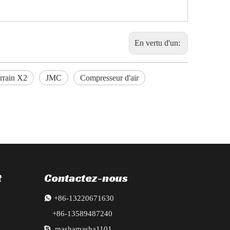
En vertu d'un:
rrain X2
JMC
Compresseur d'air
t
Contactez-nous

+86-13220671630
+86-13589487240

mashamasha1101