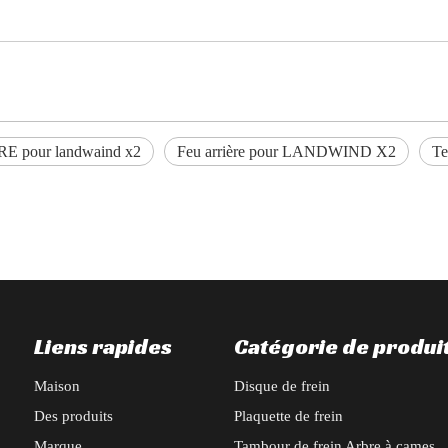
E pour landwaind x2
Feu arrière pour LANDWIND X2
Te
Liens rapides
Catégorie de produi
Maison
Disque de frein
Des produits
Plaquette de frein
Marque
Tambour de frein Arbre à cames