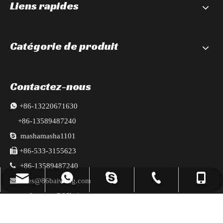
Liens rapides
Catégorie de produit
Contactez-nous

+86-13220671630
+86-13589487240

mashamasha1101

+86-533-3155623

+86-13589487240
reserveuse@86baiwang.com
+86-13589487240
+86-533-3155623
+8613220671630
mashamasha1101

sales@86baiwang.com
mashawang@86baiwang.com
mashawang@86baiwang.com
+8613589487240
reserveuse@86baiwang.com