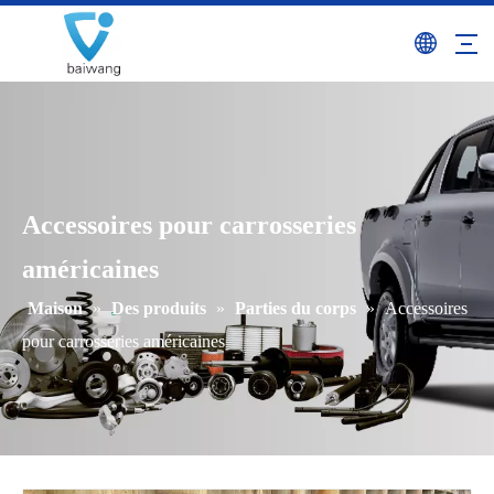
Accessoires pour carrosseries
américaines
Maison
»
Des produits
»
Parties du corps
»
Accessoires
pour carrosseries américaines