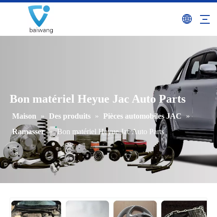
Bon matériel Heyue Jac Auto Parts
Maison
»
Des produits
»
Pièces automobiles JAC
»
Ramasser
»
Bon matériel Heyue Jac Auto Parts