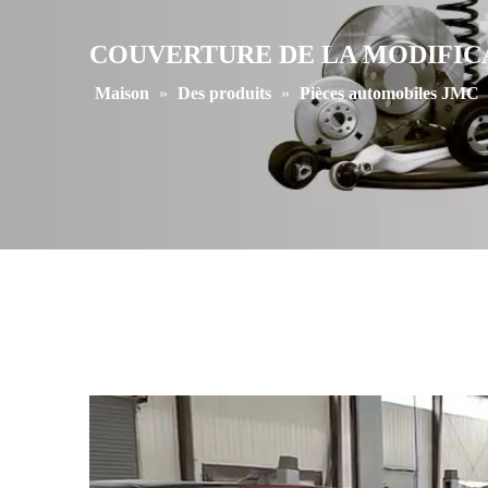
COUVERTURE DE LA MODIFICA
Maison
»
Des produits
»
Pièces automobiles JMC