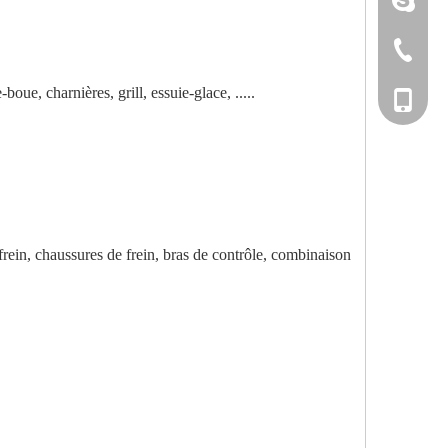
+86-533-
oue, charnières, grill, essuie-glace, .....
+86-135
e frein, chaussures de frein, bras de contrôle, combinaison