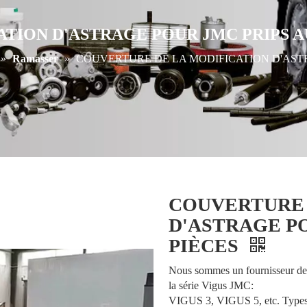
TION D'ASTRAGE POUR JMC PRIPS A
»
Ramasser
»
COUVERTURE DE LA MODIFICATION D'ASTR
COUVERTURE 
D'ASTRAGE P
PIÈCES
Nous sommes un fournisseur de 
la série Vigus JMC:
VIGUS 3, VIGUS 5, etc. Types de