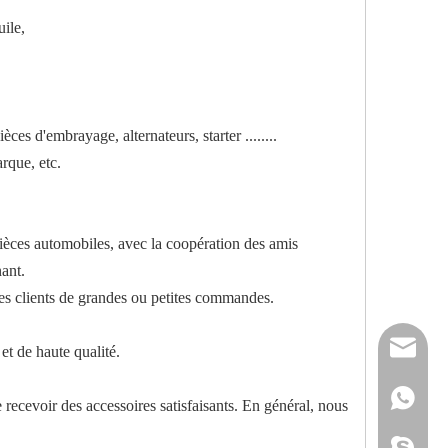
uile,
ces d'embrayage, alternateurs, starter ........
arque, etc.
ièces automobiles, avec la coopération des amis
ant.
es clients de grandes ou petites commandes.
reserveu
et de haute qualité.
mashawa
+861322
e recevoir des accessoires satisfaisants. En général, nous
sales@86
+861358
mashama