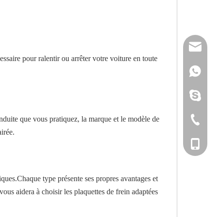
reserveu
ssaire pour ralentir ou arrêter votre voiture en toute
mashawa
+861322
sales@86
+861358
mashama
conduite que vous pratiquez, la marque et le modèle de
+86-533-
irée.
+86-135
niques.Chaque type présente ses propres avantages et
 vous aidera à choisir les plaquettes de frein adaptées