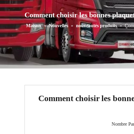
Comment choisir les bonnes plaquett
Maison
»
Nouvelles
»
nouveautés produits
»
Comm
Comment choisir les bonnes
Nombre Par