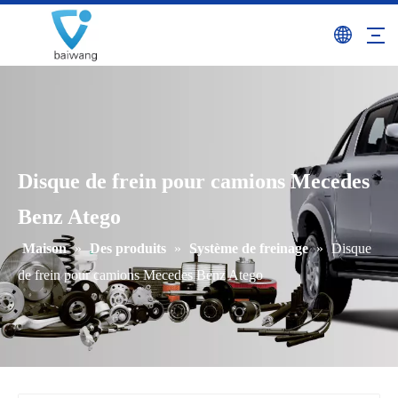
Disque de frein pour camions Mecedes
Benz Atego
Maison
»
Des produits
»
Système de freinage
»
Disque
de frein pour camions Mecedes Benz Atego