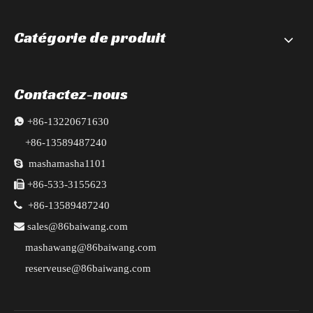
Catégorie de produit
Contactez-nous

+86-13220671630
+86-13589487240

mashamasha1101

+86-533-3155623

+86-13589487240

sales@86baiwang.com
mashawang@86baiwang.com
reserveuse@86baiwang.com