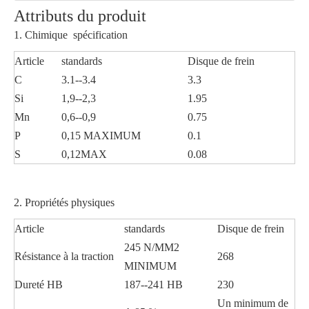
Attributs du produit
1. Chimique spécification
Article
standards
Disque de frein
C
3.1--3.4
3.3
Si
1,9--2,3
1.95
Mn
0,6--0,9
0.75
P
0,15 MAXIMUM
0.1
S
0,12MAX
0.08
2. Propriétés physiques
Article
standards
Disque de frein
245 N/MM2
Résistance à la traction
268
MINIMUM
Dureté HB
187--241 HB
230
Un minimum de