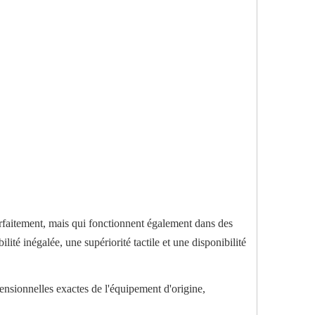
ifications d"origine)
té non d"origine humaine)
 directe mondiale, service porte à porte)
faitement, mais qui fonctionnent également dans des
ité inégalée, une supériorité tactile et une disponibilité
nsionnelles exactes de l'équipement d'origine,