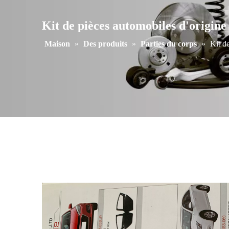
Kit de pièces automobiles d'origin
Maison
»
Des produits
»
Parties du corps
»
Kit d