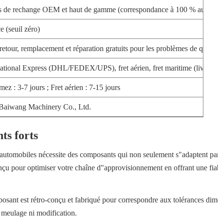
s de rechange OEM et haut de gamme (correspondance à 100 % aux spéc
e (seuil zéro)
(retour, remplacement et réparation gratuits pour les problèmes de quali
national Express (DHL/FEDEX/UPS), fret aérien, fret maritime (livraison
ez : 3-7 jours ; Fret aérien : 7-15 jours
Baiwang Machinery Co., Ltd.
ts forts
automobiles nécessite des composants qui non seulement s"adaptent par
nçu pour optimiser votre chaîne d"approvisionnement en offrant une fiabil
sant est rétro-conçu et fabriqué pour correspondre aux tolérances dime
meulage ni modification.