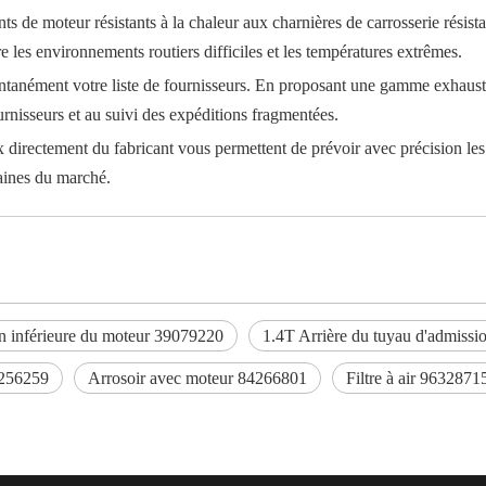
nts de moteur résistants à la chaleur aux charnières de carrosserie résis
e les environnements routiers difficiles et les températures extrêmes.
antanément votre liste de fournisseurs. En proposant une gamme exhaust
ournisseurs et au suivi des expéditions fragmentées.
ix directement du fabricant vous permettent de prévoir avec précision les 
daines du marché.
on inférieure du moteur 39079220
1.4T Arrière du tuyau d'admissi
3256259
Arrosoir avec moteur 84266801
Filtre à air 9632871