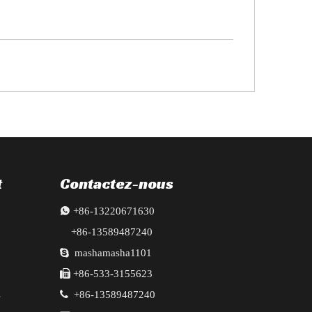
t
Contactez-nous

+86-13220671630
+86-13589487240

mashamasha1101

+86-533-3155623
s

+86-13589487240