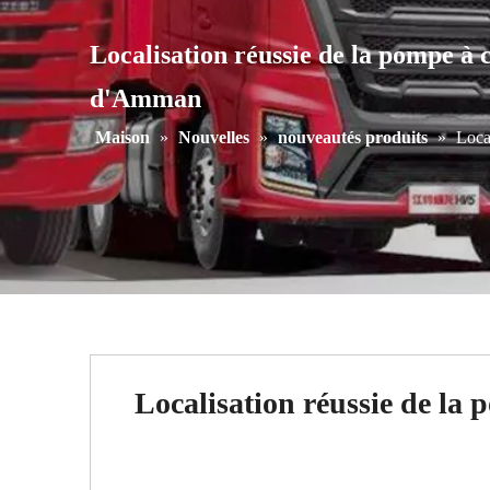
Localisation réussie de la pompe 
d'Amman
Maison
»
Nouvelles
»
nouveautés produits
»
Loca
Localisation réussie de l