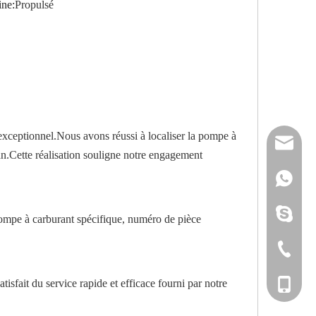
ne:
Propulsé
 exceptionnel.Nous avons réussi à localiser la pompe à
reserveu
.Cette réalisation souligne notre engagement
mashawa
+861322
sales@86
+861358
mashama
pompe à carburant spécifique, numéro de pièce
+86-533-
tisfait du service rapide et efficace fourni par notre
+86-135