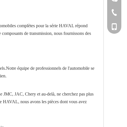
+86-533-
automobiles complètes pour la série HAVAL répond
+86-135
 de composants de transmission, nous fournissons des
els.Notre équipe de professionnels de l'automobile se
ien.
 que JMC, JAC, Chery et au-delà, ne cherchez pas plus
rie HAVAL, nous avons les pièces dont vous avez