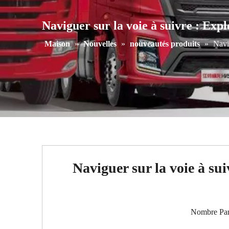
Naviguer sur la voie à suivre : Exp
Maison
»
Nouvelles
»
nouveautés produits
»
Navi
Naviguer sur la voie à su
Nombre Par