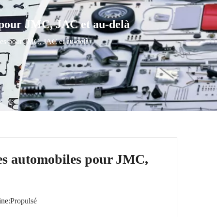
s pour JMC, JAC et au-delà
iles pour JMC, JAC et au-delà
èces automobiles pour JMC,
ne:
Propulsé