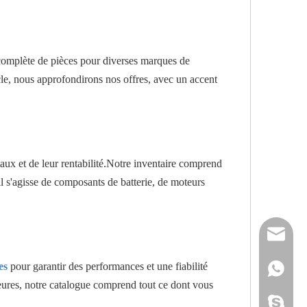
complète de pièces pour diverses marques de
 nous approfondirons nos offres, avec un accent
ux et de leur rentabilité.Notre inventaire comprend
 s'agisse de composants de batterie, de moteurs
reserveu
es
pour garantir des performances et une fiabilité
mashawa
+861322
eures, notre catalogue comprend tout ce dont vous
sales@86
+861358
mashama