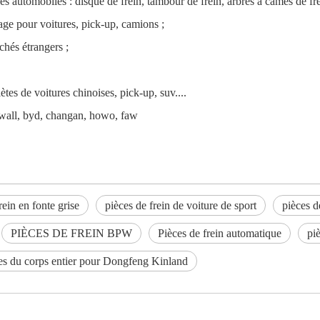
 automobiles : disque de frein, tambour de frein, arbres à cames de fre
nage pour voitures, pick-up, camions ;
chés étrangers ;
s de voitures chinoises, pick-up, suv....
atwall, byd, changan, howo, faw
rein en fonte grise
pièces de frein de voiture de sport
pièces d
PIÈCES DE FREIN BPW
Pièces de frein automatique
pi
ies du corps entier pour Dongfeng Kinland