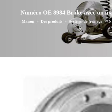
Numéro OE 8984 Brake avec un maté
Maison
»
Des produits
»
Système de freinage
»
N