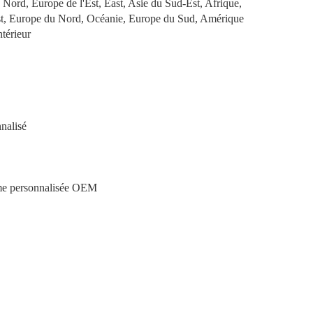
ord, Europe de l'Est, East, Asie du Sud-Est, Afrique,
Est, Europe du Nord, Océanie, Europe du Sud, Amérique
térieur
nnalisé
me personnalisée OEM