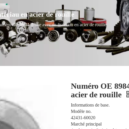
riau en acier de rouille
uméro OE 8984 Brake avec un matériau en acier de rouille
Numéro OE 8984 
acier de rouille
Informations de base.
Modèle no.
42431-60020
Marché principal