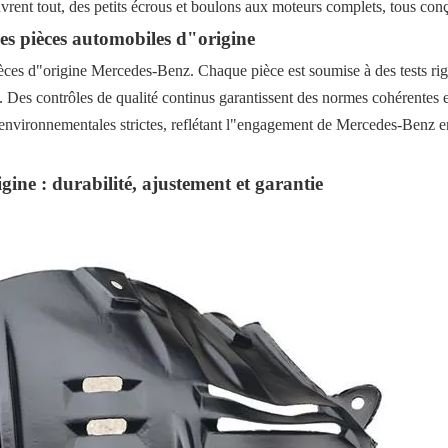
uvrent tout, des petits écrous et boulons aux moteurs complets, tous con
r aux réseaux mondiaux
des pièces automobiles d"origine
ournisseurs de pièces automobiles
 pièces d"origine Mercedes-Benz. Chaque pièce est soumise à des tests rig
urance qualité
. Des contrôles de qualité continus garantissent des normes cohérentes e
de l'industrie
s environnementales strictes, reflétant l"engagement de Mercedes-Benz e
oncessionnaires pour la vérification des fournisseurs Besoins
gine : durabilité, ajustement et garantie
tes applications de camions Mercedes-Benz
 moteur durables
spension et pièces de carrosserie
einage et d'alimentation en carburant efficaces
ion du modèle de camion et de son utilisation
ns Mercedes-Benz ?
mobiles fiables ?
ne plutôt que des options de rechange ?