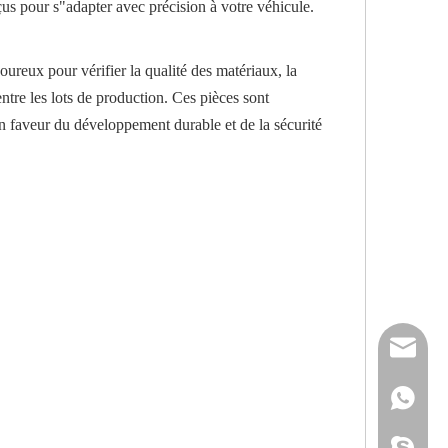
çus pour s"adapter avec précision à votre véhicule.
oureux pour vérifier la qualité des matériaux, la
ntre les lots de production. Ces pièces sont
n faveur du développement durable et de la sécurité
reserveu
mashawa
+861322
sales@86
+861358
mashama