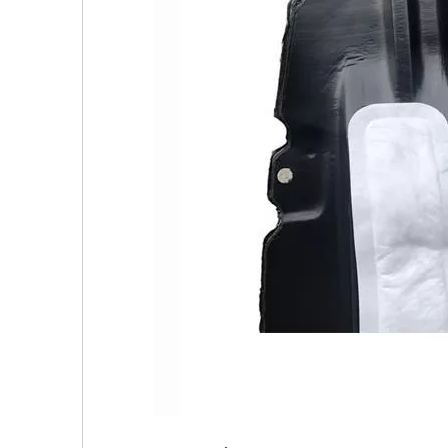
Q : Combien coûtent généralement les pièces autom
Q : Quels sont les avantages des pièces automobiles 
Q : Comment puis-je résoudre les problèmes avec les