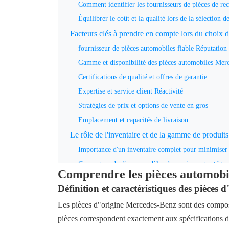
Comment identifier les fournisseurs de pièces de re
Équilibrer le coût et la qualité lors de la sélection 
Facteurs clés à prendre en compte lors du choix d
fournisseur de pièces automobiles fiable Réputation e
Gamme et disponibilité des pièces automobiles Mer
Certifications de qualité et offres de garantie
Expertise et service client Réactivité
Stratégies de prix et options de vente en gros
Emplacement et capacités de livraison
Le rôle de l'inventaire et de la gamme de produits
Importance d'un inventaire complet pour minimiser 
Couverture de divers modèles de camions et catégor
Comprendre les pièces automobi
Dans quelle mesure la large gamme de produits pren
Définition et caractéristiques des pièces
Avantages du partenariat avec les fournisseurs d
Les pièces d"origine Mercedes-Benz sont des compos
Avantages des fournisseurs locaux : Plus rapide Liv
pièces correspondent exactement aux spécifications d"
Fournisseurs mondiaux et capacités d'exportation pou