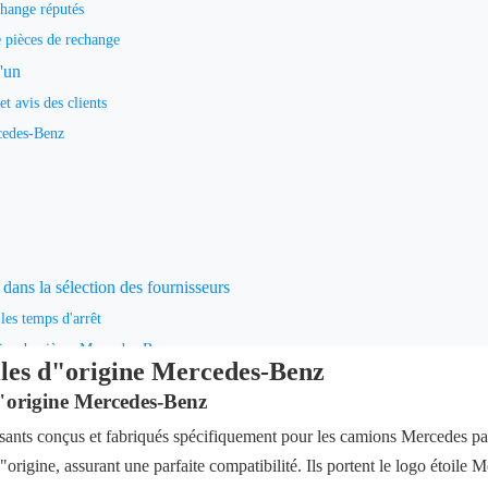
change réputés
de pièces de rechange
'un
t avis des clients
cedes-Benz
 dans la sélection des fournisseurs
les temps d'arrêt
ies de pièces Mercedes-Benz
les d"origine Mercedes-Benz
d en charge divers besoins de maintenance
 d"origine Mercedes-Benz
e pièces automobiles locaux et mondiaux
ants conçus et fabriqués spécifiquement pour les camions Mercedes pa
raison, communication plus facile
origine, assurant une parfaite compatibilité. Ils portent le logo étoile
r les entreprises internationales