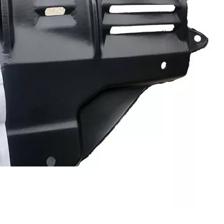
obiles Mercedes-Benz ?
fiables ?
 fournisseurs de pièces automobiles ?