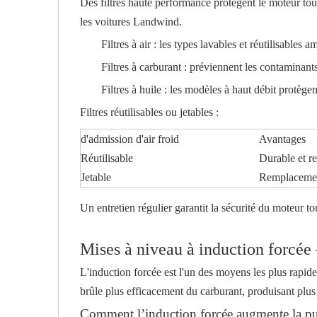
Des filtres haute performance protègent le moteur tout 
les voitures Landwind.
Filtres à air : les types lavables et réutilisables am
Filtres à carburant : préviennent les contaminants
Filtres à huile : les modèles à haut débit protèg
Filtres réutilisables ou jetables :
d'admission d'air froid
Avantages
Réutilisable
Durable et r
Jetable
Remplacement 
Un entretien régulier garantit la sécurité du moteur t
Mises à niveau à induction forcée
L'induction forcée est l'un des moyens les plus rapid
brûle plus efficacement du carburant, produisant plu
Comment l’induction forcée augmente la pu