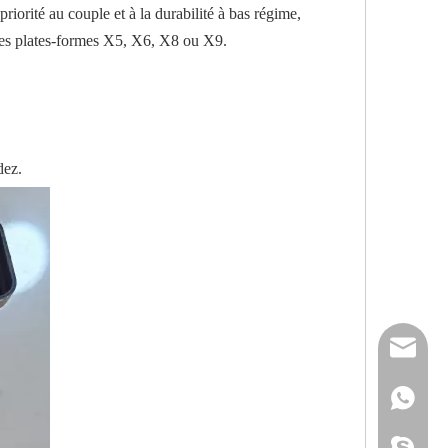
iorité au couple et à la durabilité à bas régime,
 des plates-formes X5, X6, X8 ou X9.
dez.
reserveu
mashawa
+861322
sales@86
+861358
mashama