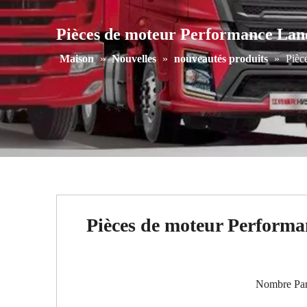
Pièces de moteur Performance Landw
Maison
»
Nouvelles
»
nouveautés produits
»
Pièc
Pièces de moteur Performa
Nombre Par