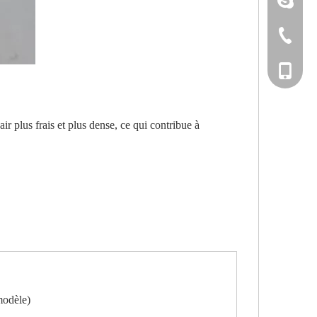
+86-533-
+86-135
ir plus frais et plus dense, ce qui contribue à
modèle)