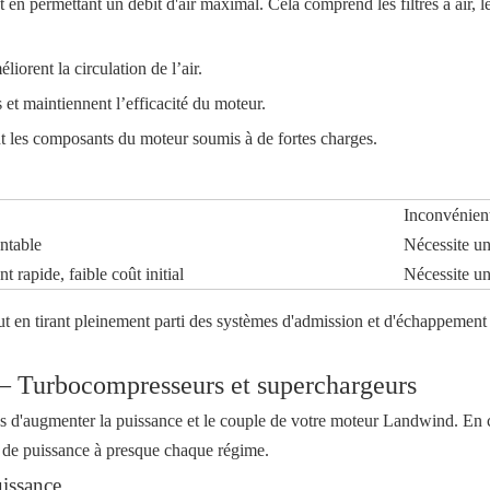
en permettant un débit d'air maximal. Cela comprend les filtres à air, les 
éliorent la circulation de l’air.
 et maintiennent l’efficacité du moteur.
ent les composants du moteur soumis à de fortes charges.
Inconvénien
entable
Nécessite u
rapide, faible coût initial
Nécessite u
out en tirant pleinement parti des systèmes d'admission et d'échappement
 – Turbocompresseurs et superchargeurs
es d'augmenter la puissance et le couple de votre moteur Landwind. En c
s de puissance à presque chaque régime.
issance