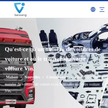
Qu'est-ce qu'un numéro de voitures de
voiture et où le trouver sur votre
voiture Vin.
Maison
»
Nouvelles
»
Connaissance
»
Qu'est-ce qu'un
numéro de voitures de voiture et où le trouver sur votre voiture
Vin.