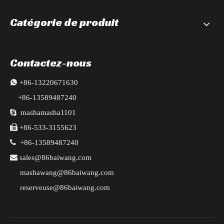
Catégorie de produit
Contactez-nous

+86-13220671630
+86-13589487240

mashamasha1101

+86-533-3155623

+86-13589487240

sales@86baiwang.com
mashawang@86baiwang.com
reserveuse@86baiwang.com