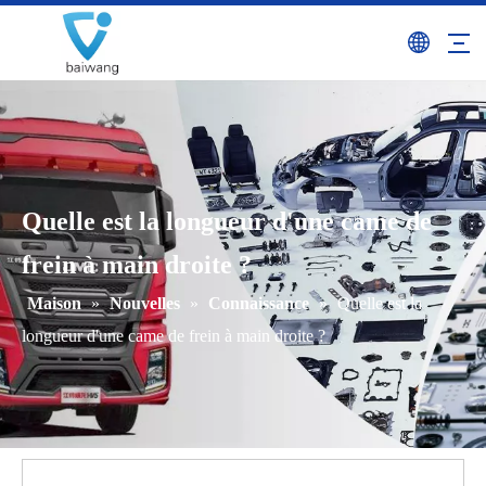
Quelle est la longueur d'une came de
frein à main droite ?
Maison
»
Nouvelles
»
Connaissance
»
Quelle est la
longueur d'une came de frein à main droite ?