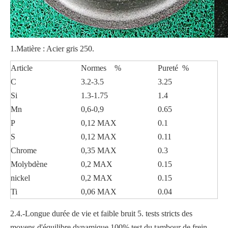
1.Matière : Acier gris 250.
Article
Normes %
Pureté %
C
3.2-3.5
3.25
Si
1.3-1.75
1.4
Mn
0,6-0,9
0.65
P
0,12 MAX
0.1
S
0,12 MAX
0.11
Chrome
0,35 MAX
0.3
Molybdène
0,2 MAX
0.15
nickel
0,2 MAX
0.15
Ti
0,06 MAX
0.04
2.4.-Longue durée de vie et faible bruit 5. tests stricts des
moyens d'équilibre dynamique 100% test du tambour de frein