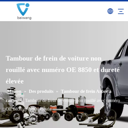
Tambour de frein de voiture non
rouillé avec numéro OE 8850 et dureté
élevée
Maison
»
Des produits
»
Tambour de frein Arbre à
cames
»
Tambour de frein de voiture non rouillé avec numéro
OE 8850 et dureté élevée