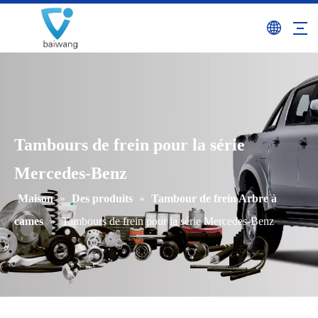
Tambours de frein pour la série
Mercedes-Benz
Maison
»
Des produits
»
Tambour de frein Arbre à
cames
»
Tambours de frein pour la série Mercedes-Benz