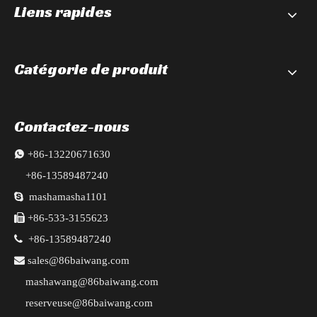
Liens rapides
Catégorie de produit
Contactez-nous

+86-13220671630
+86-13589487240

mashamasha1101

+86-533-3155623

+86-13589487240

sales@86baiwang.com
mashawang@86baiwang.com
reserveuse@86baiwang.com