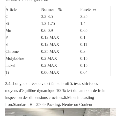
Article
Normes %
Pureté %
C
3.2-3.5
3.25
Si
1.3-1.75
1.4
Mn
0,6-0,9
0.65
P
0,12 MAX
0.1
S
0,12 MAX
0.11
Chrome
0,35 MAX
0.3
Molybdène
0,2 MAX
0.15
nickel
0,2 MAX
0.15
Ti
0,06 MAX
0.04
2.4.-Longue durée de vie et faible bruit 5. tests stricts des
moyens d'équilibre dynamique 100% test du tambour de frein
inspection des dimensions cruciales.6.Material: casting
Iron.Standard: HT-250 9.Packing: Neutre ou Couleur