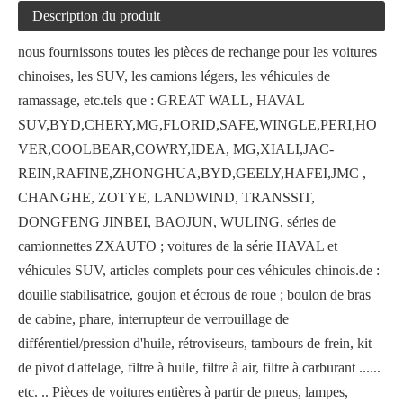
Description du produit
nous fournissons toutes les pièces de rechange pour les voitures
chinoises, les SUV, les camions légers, les véhicules de
ramassage, etc.tels que : GREAT WALL, HAVAL
SUV,BYD,CHERY,MG,FLORID,SAFE,WINGLE,PERI,HO
VER,COOLBEAR,COWRY,IDEA, MG,XIALI,JAC-
REIN,RAFINE,ZHONGHUA,BYD,GEELY,HAFEI,JMC ,
CHANGHE, ZOTYE, LANDWIND, TRANSSIT,
DONGFENG JINBEI, BAOJUN, WULING, séries de
camionnettes ZXAUTO ; voitures de la série HAVAL et
véhicules SUV, articles complets pour ces véhicules chinois.de :
douille stabilisatrice, goujon et écrous de roue ; boulon de bras
de cabine, phare, interrupteur de verrouillage de
différentiel/pression d'huile, rétroviseurs, tambours de frein, kit
de pivot d'attelage, filtre à huile, filtre à air, filtre à carburant ......
etc. .. Pièces de voitures entières à partir de pneus, lampes,