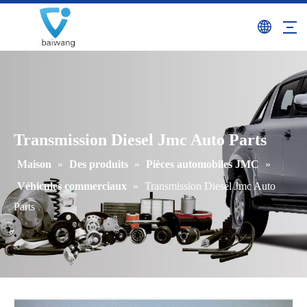
Transmission Diesel Jmc Auto Parts
Maison
»
Des produits
»
Pièces automobiles JMC
»
Véhicules commerciaux
»
Transmission Diesel Jmc Auto
Parts