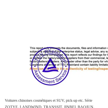
Voitures chinoises cosmétiques et SUV, pick-up etc. Série
ZOTYE, LANDWIND, TRANSSIT, JINBEI, BAOJUN,