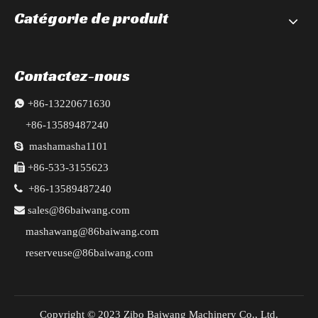
Catégorie de produit
Contactez-nous

+86-13220671630
+86-13589487240

mashamasha1101

+86-533-3155623

+86-13589487240

sales@86baiwang.com
mashawang@86baiwang.com
reserveuse@86baiwang.com
Copyright © 2023 Zibo Baiwang Machinery Co., Ltd.