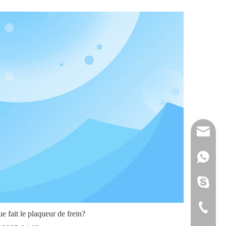
reserveu
mashawa
+861322
sales@86
+861358
mashama
+86-533-
e fait le plaqueur de frein?