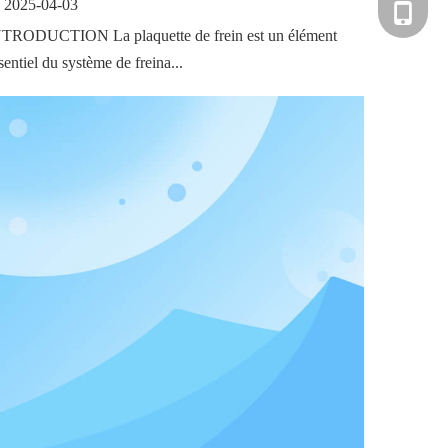
2025-04-03
+86-135
TRODUCTION La plaquette de frein est un élément
sentiel du système de freina...