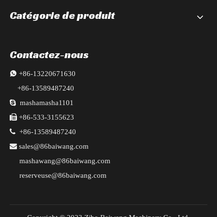
Catégorie de produit
Contactez-nous

+86-13220671630
+86-13589487240

mashamasha1101

+86-533-3155623

+86-13589487240

sales@86baiwang.com
mashawang@86baiwang.com
reserveuse@86baiwang.com