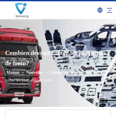
Combien devrait coûter les plaquettes
de frein?
Maison
»
Nouvelles
»
Connaissance
»
Combien devrait
coûter les plaquettes de frein?