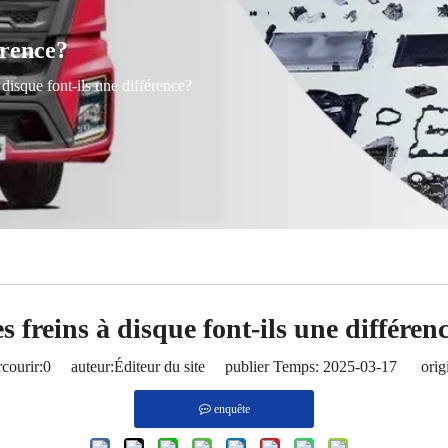
érence?
 disque font-ils une différence?
s freins à disque font-ils une différen
courir:
0
auteur:Éditeur du site publier Temps: 2025-03-17 origi
enquête