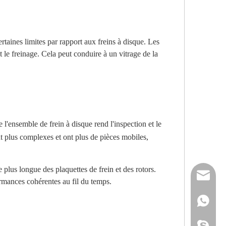
taines limites par rapport aux freins à disque. Les
 le freinage. Cela peut conduire à un vitrage de la
l'ensemble de frein à disque rend l'inspection et le
nt plus complexes et ont plus de pièces mobiles,
 plus longue des plaquettes de frein et des rotors.
reserveu
ormances cohérentes au fil du temps.
mashawa
+861322
sales@86
+861358
mashama