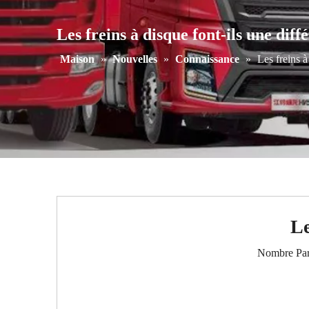
Les freins à disque font-ils une diff
Maison
»
Nouvelles
»
Connaissance
»
Les freins à
Le
Nombre Par