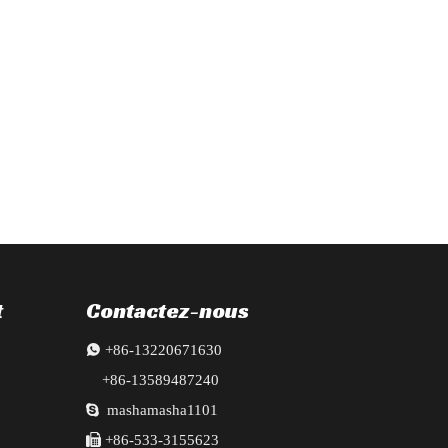
èces automobiles, un système de chaîne d'approvisionnement mature et d
, phares, radiateur, ailes, pare-chocs, portes, poutres en lingots et tr
t
Contactez-nous

+86-13220671630
+86-13589487240

mashamasha1101

+86-533-3155623