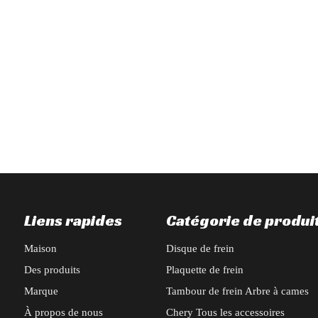
ppuyant sur des années d'expérience approfondie dans l'industrie des pi
tante d'accessoires extérieurs automobiles BAIC X55 : cadre de radiateur
Liens rapides
Catégorie de produi
Maison
Disque de frein
Des produits
Plaquette de frein
Marque
Tambour de frein Arbre à cames
À propos de nous
Chery Tous les accessoires