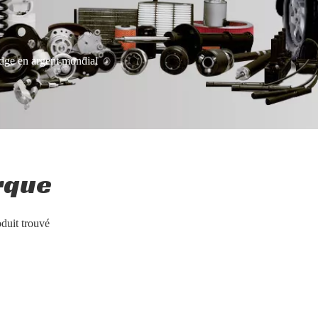
dge en argent mondial
rque
duit trouvé