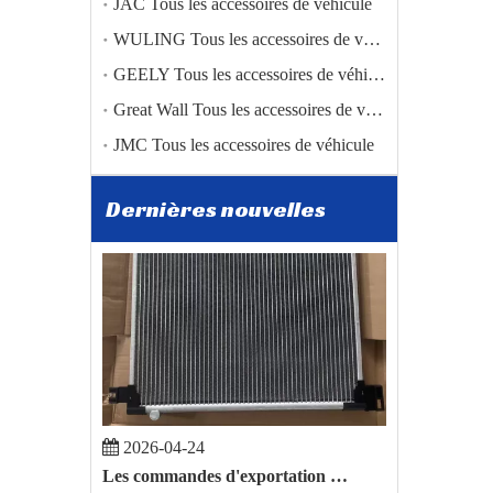
JAC Tous les accessoires de véhicule
WULING Tous les accessoires de véhicule
2026-01-05
GEELY Tous les accessoires de véhicule
Zibo Baiwang Machinery Co., Ltd. réalise une percée dans le commerce international grâce à l'exportation réussie de pièces automobiles BAIC vers la Pologne
Zibo Baiwang Machinery Co., Ltd. réalise une percée dan
Great Wall Tous les accessoires de véhicule
JMC Tous les accessoires de véhicule
Dernières nouvelles
2026-04-24
Les commandes d'exportation de pièces automobiles de BYD Song Plus et de Toyota Hilux ont été confirmées.