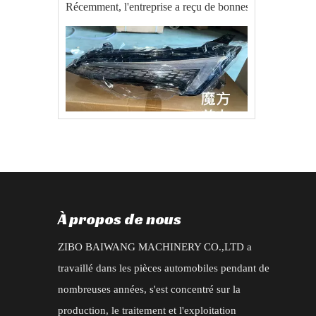
Récemment, l'entreprise a reçu de bonnes nouvelles. S'a
2025-09-22
commande d'exportation réussie de pièces automobiles BAIC EU5 X55
Le 20 août 2025, notre société a reçu une commande impor
À propos de nous
ZIBO BAIWANG MACHINERY CO.,LTD a
travaillé dans les pièces automobiles pendant de
nombreuses années, s'est concentré sur la
2025-07-04
Nouvelle commande pour les accessoires de type Changan CS95 2019
production, le traitement et l'exploitation