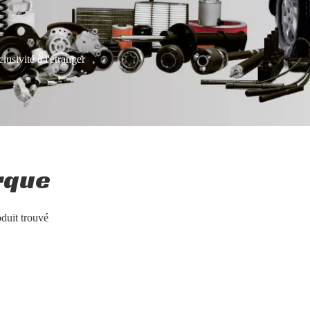
lusivité à l'étranger
rque
duit trouvé