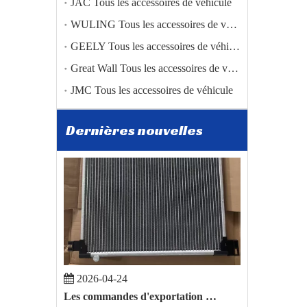
JAC Tous les accessoires de véhicule
WULING Tous les accessoires de véhicule
2026-01-05
Zibo Baiwang Machinery Co., Ltd. réalise une percée dans le commerce international grâce à l'exportation réussie de pièces automobiles BAIC vers la Pologne
GEELY Tous les accessoires de véhicule
Zibo Baiwang Machinery Co., Ltd. réalise une percée dan
Great Wall Tous les accessoires de véhicule
JMC Tous les accessoires de véhicule
Dernières nouvelles
2026-04-24
Les commandes d'exportation de pièces automobiles de BYD Song Plus et de Toyota Hilux ont été confirmées.
Récemment, l'entreprise a reçu de bonnes nouvelles. S'a