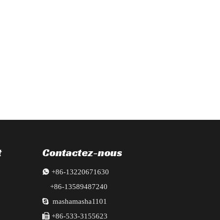
, phares, radiateur, ailes, pare-chocs, portes, poutres en lingots et tr
t
Contactez-nous

+86-13220671630
+86-13589487240

mashamasha1101

+86-533-3155623