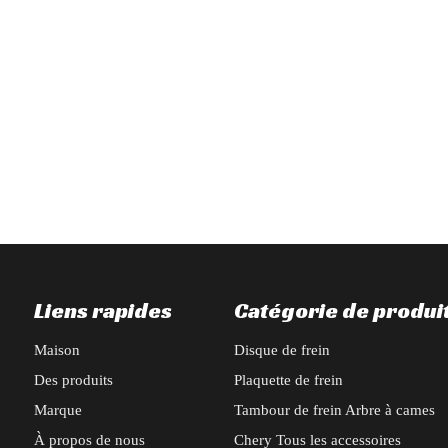
tante d'accessoires extérieurs automobiles BAIC X55 : cadre de radiateur
Liens rapides
Catégorie de produi
Maison
Disque de frein
Des produits
Plaquette de frein
Marque
Tambour de frein Arbre à cames
À propos de nous
Chery Tous les accessoires