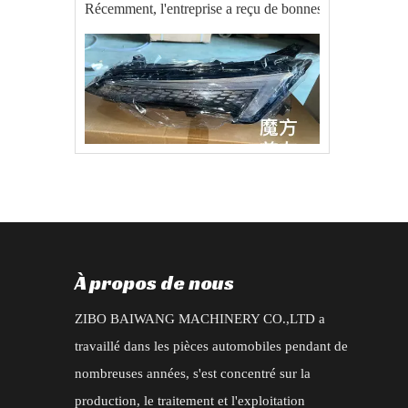
2025-09-22
commande d'exportation réussie de pièces automobiles BAIC EU5 X55
Le 20 août 2025, notre société a reçu une commande impor
À propos de nous
ZIBO BAIWANG MACHINERY CO.,LTD a
travaillé dans les pièces automobiles pendant de
2025-07-04
nombreuses années, s'est concentré sur la
Nouvelle commande pour les accessoires de type Changan CS95 2019
production, le traitement et l'exploitation