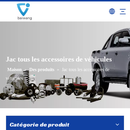
Jac tous les accessoires de véhicules
Maison
»
Des produits
»
Jac tous les accessoires de
véhicules
Catégorie de produit