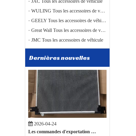
JAC Tous les accessoires de véhicule
WULING Tous les accessoires de véhicule
2026-01-05
Zibo Baiwang Machinery Co., Ltd. réalise une percée dans le commerce international grâce à l'exportation réussie de pièces automobiles BAIC vers la Pologne
GEELY Tous les accessoires de véhicule
Zibo Baiwang Machinery Co., Ltd. réalise une percée dan
Great Wall Tous les accessoires de véhicule
JMC Tous les accessoires de véhicule
Dernières nouvelles
2026-04-24
Les commandes d'exportation de pièces automobiles de BYD Song Plus et de Toyota Hilux ont été confirmées.
Récemment, l'entreprise a reçu de bonnes nouvelles. S'a