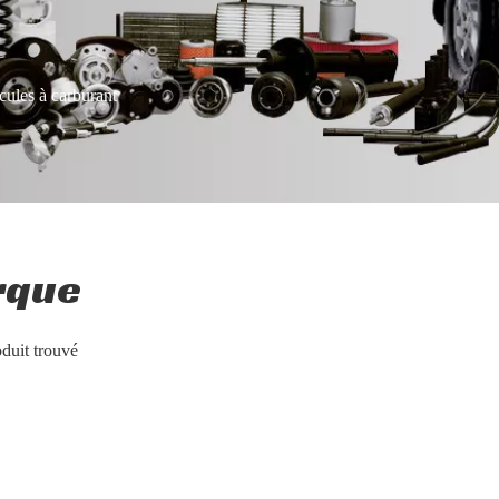
cules à carburant
rque
duit trouvé