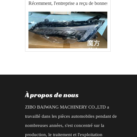
2025-09-22
commande d'exportation réussie de pièces automobiles BAIC EU5 X55
Le 20 août 2025, notre société a reçu une commande impor
À propos de nous
ZIBO BAIWANG MACHINERY CO.,LTD a
travaillé dans les pièces automobiles pendant de
2025-07-04
nombreuses années, s'est concentré sur la
Nouvelle commande pour les accessoires de type Changan CS95 2019
production, le traitement et l'exploitation