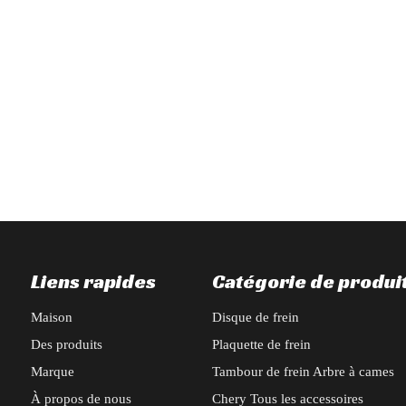
tante d'accessoires extérieurs automobiles BAIC X55 : cadre de radiateur
Liens rapides
Catégorie de produi
Maison
Disque de frein
Des produits
Plaquette de frein
Marque
Tambour de frein Arbre à cames
À propos de nous
Chery Tous les accessoires