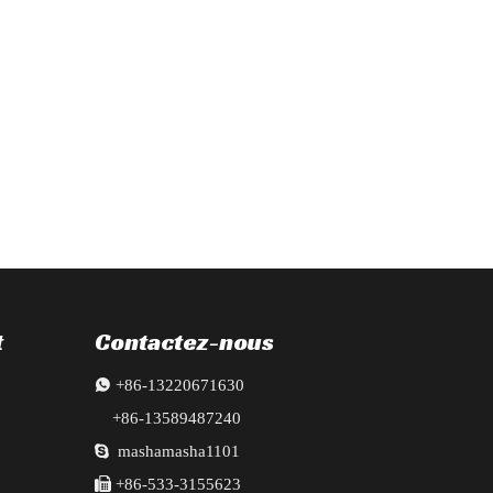
, phares, radiateur, ailes, pare-chocs, portes, poutres en lingots et tr
t
Contactez-nous

+86-13220671630
+86-13589487240

mashamasha1101

+86-533-3155623